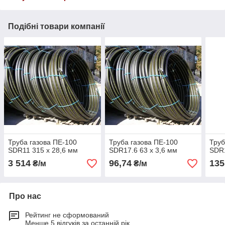
Подібні товари компанії
Труба газова ПЕ-100
Труба газова ПЕ-100
Труб
SDR11 315 х 28,6 мм
SDR17.6 63 х 3,6 мм
SDR1
3 514
96,74
135
₴/м
₴/м
Про нас
Рейтинг не сформований
Менше 5 відгуків за останній рік