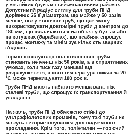
у нестійких ґрунтах і сейсмоактивних районах.
Допустимий радіус вигину для труби ПНД
дорівнює 25 її діаметрам, що майже у 50 разів
менше, ніж у сталевих труб, що дає змогу
використовувати довгомірні труби діаметром до
180 мм, що постачаються на об'єкт у бухтах або
на котушках (барабанах), що неабияк спрощує
процес монтажу та мінімізує кількість зварних
з'єднань.
Термін експлуатації
поліетиленової труби
становить не менш ніж 50 років, а в сприятливих
умовах, коли тиск газу менший від
розрахункового, а його температура нижча за 20
°C може перевищувати 100 років.
Труби ПНД мають набагато
менша вага
, ніж
сталеві труби, що спрощує їх транспортування й
укладання.
На жаль, труби ПНД обмежено стійкі до
ультрафіолетових променів, тому такі труби не
можуть використовуватися для надземного
прокладання. Крім того, поліетилен — горючий
матеріал, що не дає змогу використовувати