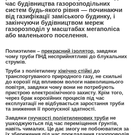
час будівництва газорозподільних
систем будь-якого рівня — починаючи
від газифікації заміського будинку, і
закінчуючи будівництвом мереж
газорозподіл у масштабах мегаполіса
або маленького поселення.
Полиэтилен –
прекрасний ізолятор
, завдяки
чому труби ПНД несприйнятливі до блукальних
струмів.
Труби з поліетилену
хімічно стійкі
до
транспортуваного природного газу, не схильні
до корозії під впливом вологи навколишнього
повітря, завдяки чому вони не потребують
пристрою електрохімічного захисту. Крім того,
через брак корозійних процесів під час
експлуатації не відбувається заростання труби
та зниження її пропускної здатності.
Завдяки
гнучкості поліетиленових труби
не
ушкоджуються під час переміщення ґрунтів,
навіть чималих. Це дає змогу не побоюватися за
їх збереження під час прокладання газопроводів