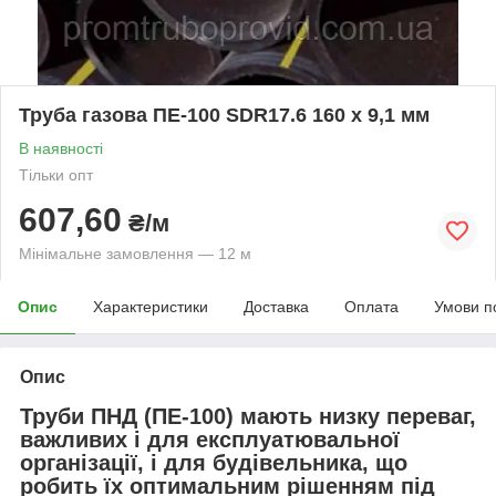
Труба газова ПЕ-100 SDR17.6 160 х 9,1 мм
В наявності
Тільки опт
607,60
₴/м
Мінімальне замовлення — 12 м
Опис
Характеристики
Доставка
Оплата
Умови п
Опис
Труби ПНД (ПЕ-100)
мають низку переваг,
важливих і для експлуатювальної
організації, і для будівельника, що
робить їх оптимальним рішенням під