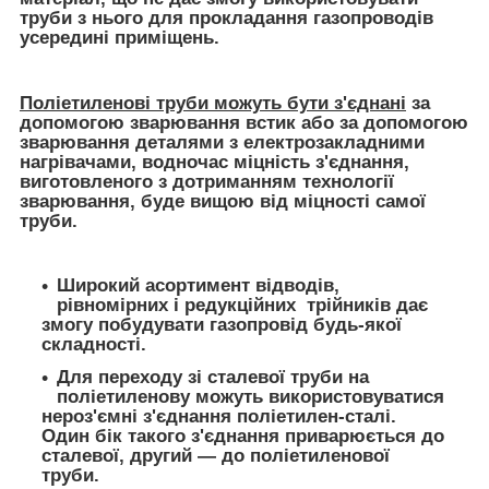
труби з нього для прокладання газопроводів
усередині приміщень.
Поліетиленові труби можуть бути з'єднані
за
допомогою зварювання встик або за допомогою
зварювання деталями з електрозакладними
нагрівачами, водночас міцність з'єднання,
виготовленого з дотриманням технології
зварювання, буде вищою від міцності самої
труби.
Широкий асортимент відводів,
рівномірних і редукційних трійників дає
змогу побудувати газопровід будь-якої
складності.
Для переходу зі сталевої труби на
поліетиленову можуть використовуватися
нероз'ємні з'єднання поліетилен-сталі.
Один бік такого з'єднання приварюється до
сталевої, другий — до поліетиленової
труби.