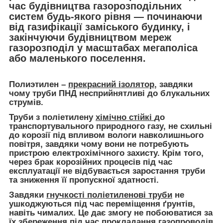
час будівництва газорозподільних
систем будь-якого рівня — починаючи
від газифікації заміського будинку, і
закінчуючи будівництвом мереж
газорозподіл у масштабах мегаполіса
або маленького поселення.
Полиэтилен –
прекрасний ізолятор
, завдяки
чому труби ПНД несприйнятливі до блукальних
струмів.
Труби з поліетилену
хімічно стійкі
до
транспортувального природного газу, не схильні
до корозії під впливом вологи навколишнього
повітря, завдяки чому вони не потребують
пристрою електрохімічного захисту. Крім того,
через брак корозійних процесів під час
експлуатації не відбувається заростання труби
та зниження її пропускної здатності.
Завдяки
гнучкості поліетиленові труби
не
ушкоджуються під час переміщення ґрунтів,
навіть чималих. Це дає змогу не побоюватися за
їх збереження під час прокладання газопроводів