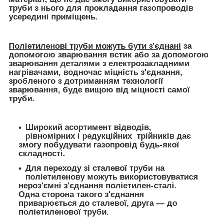
труби з нього для прокладання газопроводів
усередині приміщень.
Поліетиленові труби можуть бути з'єднані
за
допомогою зварювання встик або за допомогою
зварювання деталями з електрозакладними
нагрівачами, водночас міцність з'єднання,
зробленого з дотриманням технології
зварювання, буде вищою від міцності самої
труби.
Широкий асортимент відводів,
рівномірних і редукційних трійників дає
змогу побудувати газопровід будь-якої
складності.
Для переходу зі сталевої труби на
поліетиленову можуть використовуватися
нероз'ємні з'єднання поліетилен-сталі.
Одна сторона такого з'єднання
приварюється до сталевої, друга — до
поліетиленової труби.