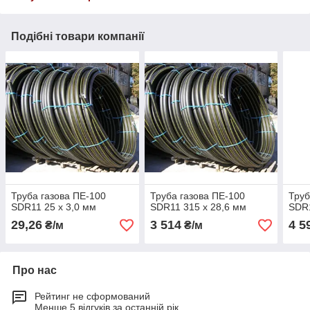
Подібні товари компанії
Труба газова ПЕ-100
Труба газова ПЕ-100
Труб
SDR11 25 х 3,0 мм
SDR11 315 х 28,6 мм
SDR1
29,26
3 514
4 5
₴/м
₴/м
Про нас
Рейтинг не сформований
Менше 5 відгуків за останній рік