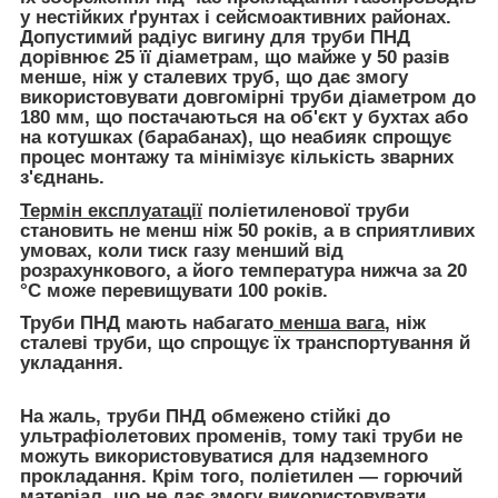
у нестійких ґрунтах і сейсмоактивних районах.
Допустимий радіус вигину для труби ПНД
дорівнює 25 її діаметрам, що майже у 50 разів
менше, ніж у сталевих труб, що дає змогу
використовувати довгомірні труби діаметром до
180 мм, що постачаються на об'єкт у бухтах або
на котушках (барабанах), що неабияк спрощує
процес монтажу та мінімізує кількість зварних
з'єднань.
Термін експлуатації
поліетиленової труби
становить не менш ніж 50 років, а в сприятливих
умовах, коли тиск газу менший від
розрахункового, а його температура нижча за 20
°C може перевищувати 100 років.
Труби ПНД мають набагато
менша вага
, ніж
сталеві труби, що спрощує їх транспортування й
укладання.
На жаль, труби ПНД обмежено стійкі до
ультрафіолетових променів, тому такі труби не
можуть використовуватися для надземного
прокладання. Крім того, поліетилен — горючий
матеріал, що не дає змогу використовувати