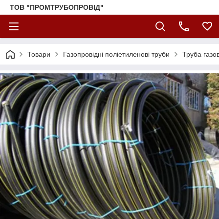
ТОВ "ПРОМТРУБОПРОВІД"
Товари
Газопровідні поліетиленові труби
Труба газо