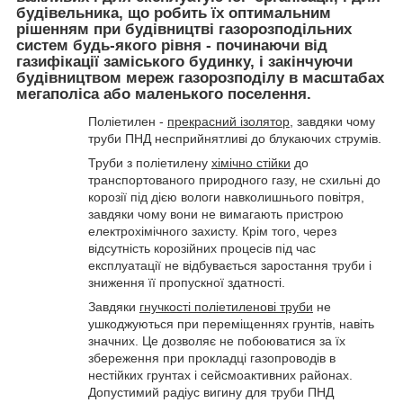
будівельника, що робить їх оптимальним
рішенням при будівництві газорозподільних
систем будь-якого рівня - починаючи від
газифікації заміського будинку, і закінчуючи
будівництвом мереж газорозподілу в масштабах
мегаполіса або маленького поселення.
Поліетилен -
прекрасний ізолятор
, завдяки чому
труби ПНД несприйнятливі до блукаючих струмів.
Труби з поліетилену
хімічно стійки
до
транспортованого природного газу, не схильні до
корозії під дією вологи навколишнього повітря,
завдяки чому вони не вимагають пристрою
електрохімічного захисту. Крім того, через
відсутність корозійних процесів під час
експлуатації не відбувається заростання труби і
зниження її пропускної здатності.
Завдяки
гнучкості поліетиленові труби
не
ушкоджуються при переміщеннях грунтів, навіть
значних. Це дозволяє не побоюватися за їх
збереження при прокладці газопроводів в
нестійких грунтах і сейсмоактивних районах.
Допустимий радіус вигину для труби ПНД