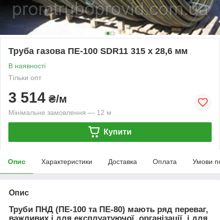
Труба газова ПЕ-100 SDR11 315 х 28,6 мм
В наявності
Тільки опт
3 514
₴/м
Мінімальне замовлення — 12 м
Купити
Опис
Характеристики
Доставка
Оплата
Умови п
Опис
Труби ПНД (ПЕ-100 та ПЕ-80)
мають ряд переваг,
важливих і для експлуатуючої організації, і для