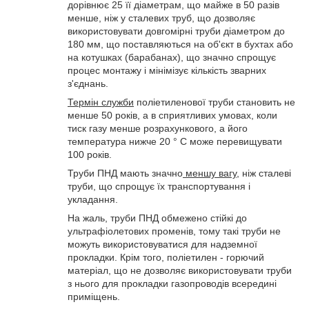
дорівнює 25 її діаметрам, що майже в 50 разів
менше, ніж у сталевих труб, що дозволяє
використовувати довгомірні труби діаметром до
180 мм, що поставляються на об'єкт в бухтах або
на котушках (барабанах), що значно спрощує
процес монтажу і мінімізує кількість зварних
з'єднань.
Термін служби
поліетиленової труби становить не
менше 50 років, а в сприятливих умовах, коли
тиск газу менше розрахункового, а його
температура нижче 20 ° С може перевищувати
100 років.
Труби ПНД мають значно
меншу вагу,
ніж сталеві
труби, що спрощує їх транспортування і
укладання.
На жаль, труби ПНД обмежено стійкі до
ультрафіолетових променів, тому такі труби не
можуть використовуватися для надземної
прокладки. Крім того, поліетилен - горючий
матеріал, що не дозволяє використовувати труби
з нього для прокладки газопроводів всередині
приміщень.