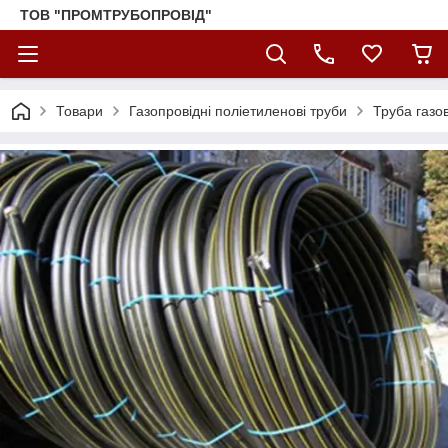
ТОВ "ПРОМТРУБОПРОВІД"
Товари
Газопровідні поліетиленові труби
Труба газо