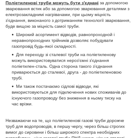
Поліетиленові труби можуть бути з'єднані
за допомогою
зварювання встик або за допомогою зварювання деталями з
електрозакладнимі нагрівачами, при цьому міцність
з'єднання, виконаного з дотриманням технології зварювання,
буде вищою за міцність самої труби.
Широкий асортимент відводів, равнопроходной і
неравнопроходних трійників дозволяє побудувати
газопровід будь-якої складності.
Для переходу зі сталевої труби на поліетиленову
можуть використовуватися нероз'ємні з'єднання
поліетилен-сталь. Одна сторона такого з'єднання
приварюється до сталевої, друга - до поліетиленовою
трубі.
Ми також постачаємо сідлові відводи, які
використовуються для підключення нових споживачів до
існуючого газопроводу без зниження в ньому тиску на
час врізки.
Незважаючи на те, що поліетиленові газові труби дорожче
труб для водопроводів, в першу чергу, через більш строгих
вимог до сировини і більш широкого спектра необхідних
випробувань, ціна газової труби ПНД нижче, ніж на сталеві