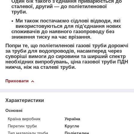
Один бік такого з'єднання приварюється до
сталевої, другий — до поліетиленової
труби.
Ми також постачаємо сідлові відводи, які
використовуються для під'єднання нових
споживачів до наявного газопроводу без
зниження тиску на час врізання.
Попри те, що поліетиленові газові труби дорожчі
за труби для водопроводів, насамперед через
суворіші вимоги до сировини та ширший спектр
необхідних випробувань, ціна газової труби ПДН
нижча, ніж на сталеві труби.
Приховати
Характеристики
Основні
Країна виробник
Україна
Перетин труби
Кругле
Тип матеріалу труби
Поліетилен