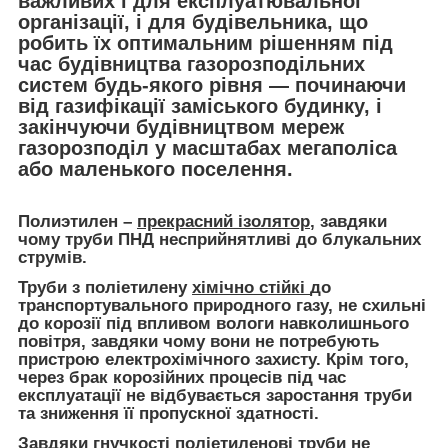
важливих і для експлуатювальної
організації, і для будівельника, що
робить їх оптимальним рішенням під
час будівництва газорозподільних
систем будь-якого рівня — починаючи
від газифікації заміського будинку, і
закінчуючи будівництвом мереж
газорозподіл у масштабах мегаполіса
або маленького поселення.
Полиэтилен –
прекрасний ізолятор
, завдяки
чому труби ПНД несприйнятливі до блукальних
струмів.
Труби з поліетилену
хімічно стійкі
до
транспортувального природного газу, не схильні
до корозії під впливом вологи навколишнього
повітря, завдяки чому вони не потребують
пристрою електрохімічного захисту. Крім того,
через брак корозійних процесів під час
експлуатації не відбувається заростання труби
та зниження її пропускної здатності.
Завдяки
гнучкості поліетиленові труби
не