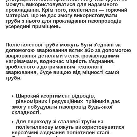
можуть використовуватися для надземного
прокладання. Крім того, поліетилен — горючий
матеріал, що не дає змогу використовувати
труби з нього для прокладання газопроводів
усередині приміщень.
Поліетиленові труби можуть бути з'єднані
за
допомогою зварювання встик або за допомогою
зварювання деталями з електрозакладними
нагрівачами, водночас міцність з'єднання,
зробленого з дотриманням технології
зварювання, буде вищою від міцності самої
труби.
Широкий асортимент відводів,
рівномірних і редукційних трійників дає
змогу побудувати газопровід будь-якої
складності.
Для переходу зі сталевої труби на
поліетиленову можуть використовуватися
нероз'ємні з'єднання поліетилен-сталі.