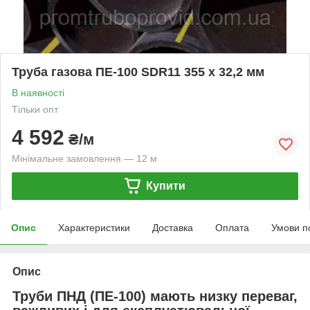
Труба газова ПЕ-100 SDR11 355 х 32,2 мм
В наявності
Тільки опт
4 592
₴/м
Мінімальне замовлення — 12 м
Купити
Опис
Характеристики
Доставка
Оплата
Умови п
Опис
Труби ПНД (ПЕ-100)
мають низку переваг,