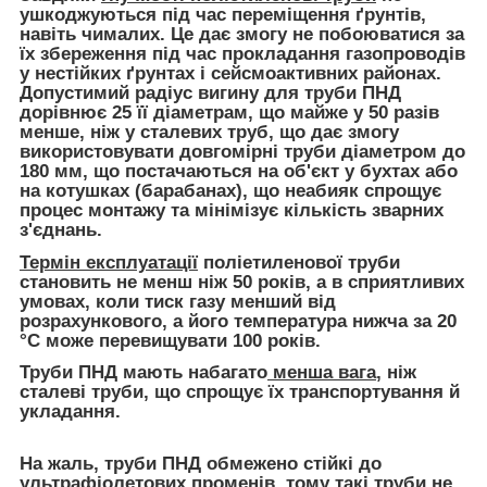
ушкоджуються під час переміщення ґрунтів,
навіть чималих. Це дає змогу не побоюватися за
їх збереження під час прокладання газопроводів
у нестійких ґрунтах і сейсмоактивних районах.
Допустимий радіус вигину для труби ПНД
дорівнює 25 її діаметрам, що майже у 50 разів
менше, ніж у сталевих труб, що дає змогу
використовувати довгомірні труби діаметром до
180 мм, що постачаються на об'єкт у бухтах або
на котушках (барабанах), що неабияк спрощує
процес монтажу та мінімізує кількість зварних
з'єднань.
Термін експлуатації
поліетиленової труби
становить не менш ніж 50 років, а в сприятливих
умовах, коли тиск газу менший від
розрахункового, а його температура нижча за 20
°C може перевищувати 100 років.
Труби ПНД мають набагато
менша вага
, ніж
сталеві труби, що спрощує їх транспортування й
укладання.
На жаль, труби ПНД обмежено стійкі до
ультрафіолетових променів, тому такі труби не