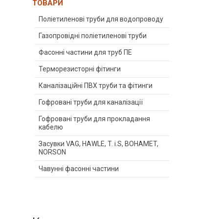
ТОВАРИ
Поліетиленові труби для водопроводу
Газопровідні поліетиленові труби
Фасонні частини для труб ПЕ
Терморезисторні фітинги
Каналізаційні ПВХ труби та фітинги
Гофровані труби для каналізації
Гофровані труби для прокладання
кабелю
Засувки VAG, HAWLE, T. i.S, BOHAMET,
NORSON
Чавунні фасонні частини