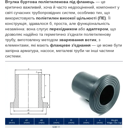
Втулка буртова поліетиленова під фланець
— це
критично важливий, хоча й часто недооцінений, компонент у
світі сучасних трубопровідних систем, особливо тих, що
використовують
поліетилен високої щільності (ПЕ)
. Її
конструкція, здавалося б, проста, але функціональність
незамінна: вона слугує
перехідником
або
адаптером
, що
дозволяє надійно та герметично з'єднати поліетиленову
трубу, виготовлену методом
зварювання встик
, з
елементами, які мають
фланцеве з'єднання
— це може бути
запірна арматура, насоси, металеві труби чи інші частини
системи.