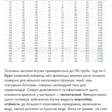
Основна частина втулки приварюється до ПЕ-труби, тоді як її
бурт
(широкий комірець або фланець) виконує роль опорної
поверхні для вільного металевого фланця, який, при
стягуванні болтами, створює необхідний тиск для
герметизації. Секрет довговічності та ефективності цього
елемента криється у матеріалі —
поліетилені
. Використання
цього полімеру забезпечує втулці видатну
корозійну
стійкість
до більшості агресивних середовищ, включаючи
воду, хімічні розчини та ґрунтові води. Вона не іржавіє, не гниє