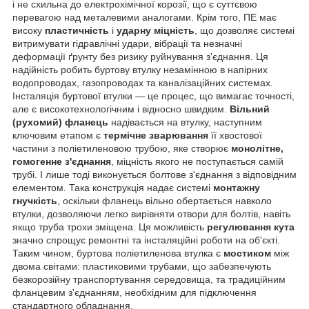
і не схильна до електрохімічної корозії, що є суттєвою
перевагою над металевими аналогами. Крім того, ПЕ має
високу
пластичність
і
ударну міцність
, що дозволяє системі
витримувати гідравлічні удари, вібрації та незначні
деформації ґрунту без ризику руйнування з'єднання. Ця
надійність робить буртову втулку незамінною в напірних
водопроводах, газопроводах та каналізаційних системах.
Інсталяція буртової втулки — це процес, що вимагає точності,
але є високотехнологічним і відносно швидким.
Вільний
(рухомий) фланець
надівається на втулку, наступним
ключовим етапом є
термічне зварювання
її хвостової
частини з поліетиленовою трубою, яке створює
монолітне,
гомогенне з'єднання
, міцність якого не поступається самій
трубі. І лише тоді виконується болтове з'єднання з відповідним
елементом. Така конструкція надає системі
монтажну
гнучкість
, оскільки фланець вільно обертається навколо
втулки, дозволяючи легко вирівняти отвори для болтів, навіть
якщо труба трохи зміщена. Ця можливість
регулювання кута
значно спрощує ремонтні та інсталяційні роботи на об'єкті.
Таким чином, буртова поліетиленова втулка є
мостиком
між
двома світами: пластиковими трубами, що забезпечують
безкорозійну транспортування середовища, та традиційним
фланцевим з'єднанням, необхідним для підключення
стандартного обладнання.