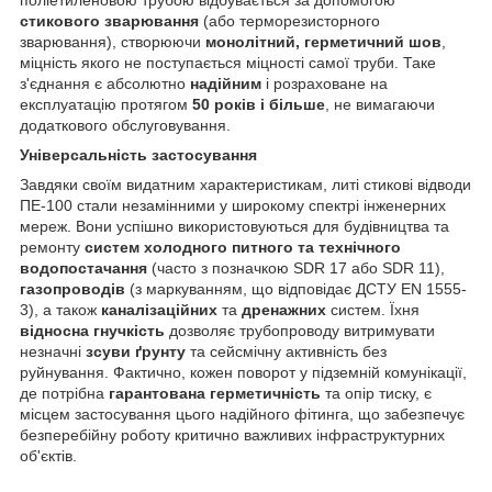
стикового зварювання
(або терморезисторного
зварювання), створюючи
монолітний, герметичний шов
,
міцність якого не поступається міцності самої труби. Таке
з'єднання є абсолютно
надійним
і розраховане на
експлуатацію протягом
50 років і більше
, не вимагаючи
додаткового обслуговування.
Універсальність застосування
Завдяки своїм видатним характеристикам, литі стикові відводи
ПЕ-100 стали незамінними у широкому спектрі інженерних
мереж. Вони успішно використовуються для будівництва та
ремонту
систем холодного питного та технічного
водопостачання
(часто з позначкою SDR 17 або SDR 11),
газопроводів
(з маркуванням, що відповідає ДСТУ EN 1555-
3), а також
каналізаційних
та
дренажних
систем. Їхня
відносна гнучкість
дозволяє трубопроводу витримувати
незначні
зсуви ґрунту
та сейсмічну активність без
руйнування. Фактично, кожен поворот у підземній комунікації,
де потрібна
гарантована герметичність
та опір тиску, є
місцем застосування цього надійного фітинга, що забезпечує
безперебійну роботу критично важливих інфраструктурних
об'єктів.