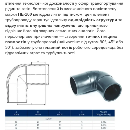
втілення технологічної досконалості у сфері транспортування
рідин та газів. Виготовлений із високоякісного поліетилену
марки
ПЕ-100
методом лиття під тиском, цей елемент
трубопроводу гарантує ідеальну
однорідність структури
та
відсутність внутрішніх напружень
, що принципово
відрізняє його від зварних сегментних аналогів. Його
першочергове призначення — створення
точних і міцних
поворотів
у трубопроводі (найчастіше під кутом 90°, 45° або
30°), забезпечуючи
плавний потік
робочого середовища без
гідравлічних втрат та турбулентності.