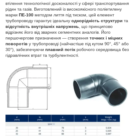
втілення технологічної досконалості у сфері транспортування
рідин та газів. Виготовлений із високоякісного поліетилену
марки
ПЕ-100
методом лиття під тиском, цей елемент
трубопроводу гарантує ідеальну
однорідність структури
та
відсутність внутрішніх напружень
, що принципово
відрізняє його від зварних сегментних аналогів. Його
першочергове призначення — створення
точних і міцних
поворотів
у трубопроводі (найчастіше під кутом 90°, 45° або
30°), забезпечуючи
плавний потік
робочого середовища без
гідравлічних втрат та турбулентності.