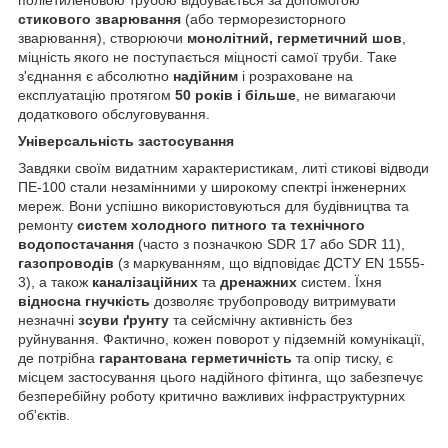
стикового зварювання
(або терморезисторного
зварювання), створюючи
монолітний, герметичний шов
,
міцність якого не поступається міцності самої труби. Таке
з'єднання є абсолютно
надійним
і розраховане на
експлуатацію протягом
50 років і більше
, не вимагаючи
додаткового обслуговування.
Універсальність застосування
Завдяки своїм видатним характеристикам, литі стикові відводи
ПЕ-100 стали незамінними у широкому спектрі інженерних
мереж. Вони успішно використовуються для будівництва та
ремонту
систем холодного питного та технічного
водопостачання
(часто з позначкою SDR 17 або SDR 11),
газопроводів
(з маркуванням, що відповідає ДСТУ EN 1555-
3), а також
каналізаційних
та
дренажних
систем. Їхня
відносна гнучкість
дозволяє трубопроводу витримувати
незначні
зсуви ґрунту
та сейсмічну активність без
руйнування. Фактично, кожен поворот у підземній комунікації,
де потрібна
гарантована герметичність
та опір тиску, є
місцем застосування цього надійного фітинга, що забезпечує
безперебійну роботу критично важливих інфраструктурних
об'єктів.