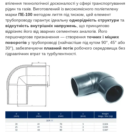
втілення технологічної досконалості у сфері транспортування
рідин та газів. Виготовлений із високоякісного поліетилену
марки
ПЕ-100
методом лиття під тиском, цей елемент
трубопроводу гарантує ідеальну
однорідність структури
та
відсутність внутрішніх напружень
, що принципово
відрізняє його від зварних сегментних аналогів. Його
першочергове призначення — створення
точних і міцних
поворотів
у трубопроводі (найчастіше під кутом 90°, 45° або
30°), забезпечуючи
плавний потік
робочого середовища без
гідравлічних втрат та турбулентності.