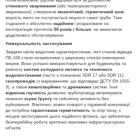
стикового зварювання
(або терморезисторного
зварювання), створюючи
монолітний, герметичний шов
,
міцність якого не поступається міцності самої труби. Таке
з'єднання є абсолютно
надійним
і розраховане на
експлуатацію протягом
50 років і більше
, не вимагаючи
додаткового обслуговування.
Універсальність застосування
Завдяки своїм видатним характеристикам, литі стикові відводи
ПЕ-100 стали незамінними у широкому спектрі інженерних
мереж. Вони успішно використовуються для будівництва та
ремонту
систем холодного питного та технічного
водопостачання
(часто з позначкою SDR 17 або SDR 11),
газопроводів
(з маркуванням, що відповідає ДСТУ EN 1555-
3), а також
каналізаційних
та
дренажних
систем. Їхня
відносна гнучкість
дозволяє трубопроводу витримувати
незначні
зсуви ґрунту
та сейсмічну активність без
руйнування. Фактично, кожен поворот у підземній комунікації,
де потрібна
гарантована герметичність
та опір тиску, є
місцем застосування цього надійного фітинга, що забезпечує
безперебійну роботу критично важливих інфраструктурних
об'єктів.