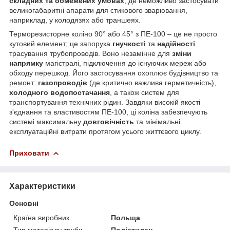
складних та обмежених умовах
, де неможливо застосувати
великогабаритні апарати для стикового зварювання,
наприклад, у колодязях або траншеях.
Терморезисторне коліно 90° або 45° з ПЕ-100 – це не просто
кутовий елемент; це запорука
гнучкості
та
надійності
трасування трубопроводів. Воно незамінне для
зміни
напрямку
магістралі, підключення до існуючих мереж або
обходу перешкод. Його застосування охоплює будівництво та
ремонт:
газопроводів
(де критично важлива герметичність),
холодного водопостачання
, а також систем для
транспортування технічних рідин. Завдяки високій якості
з'єднання та властивостям ПЕ-100, ці коліна забезпечують
системі максимальну
довговічність
та мінімальні
експлуатаційні витрати протягом усього життєвого циклу.
Приховати
Характеристики
Основні
Країна виробник
Польща