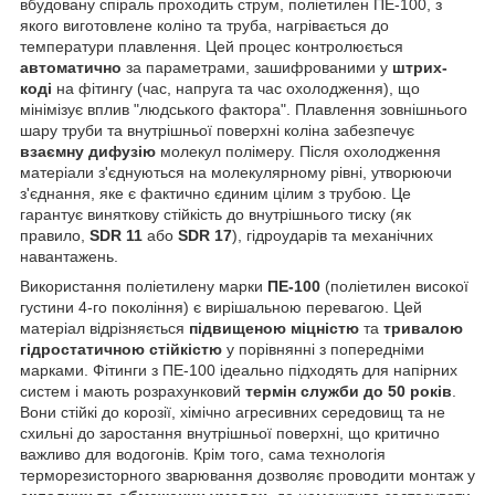
вбудовану спіраль проходить струм, поліетилен ПЕ-100, з
якого виготовлене коліно та труба, нагрівається до
температури плавлення. Цей процес контролюється
автоматично
за параметрами, зашифрованими у
штрих-
коді
на фітингу (час, напруга та час охолодження), що
мінімізує вплив "людського фактора". Плавлення зовнішнього
шару труби та внутрішньої поверхні коліна забезпечує
взаємну дифузію
молекул полімеру. Після охолодження
матеріали з'єднуються на молекулярному рівні, утворюючи
з'єднання, яке є фактично єдиним цілим з трубою. Це
гарантує виняткову стійкість до внутрішнього тиску (як
правило,
SDR 11
або
SDR 17
), гідроударів та механічних
навантажень.
Використання поліетилену марки
ПЕ-100
(поліетилен високої
густини 4-го покоління) є вирішальною перевагою. Цей
матеріал відрізняється
підвищеною міцністю
та
тривалою
гідростатичною стійкістю
у порівнянні з попередніми
марками. Фітинги з ПЕ-100 ідеально підходять для напірних
систем і мають розрахунковий
термін служби до 50 років
.
Вони стійкі до корозії, хімічно агресивних середовищ та не
схильні до заростання внутрішньої поверхні, що критично
важливо для водогонів. Крім того, сама технологія
терморезисторного зварювання дозволяє проводити монтаж у