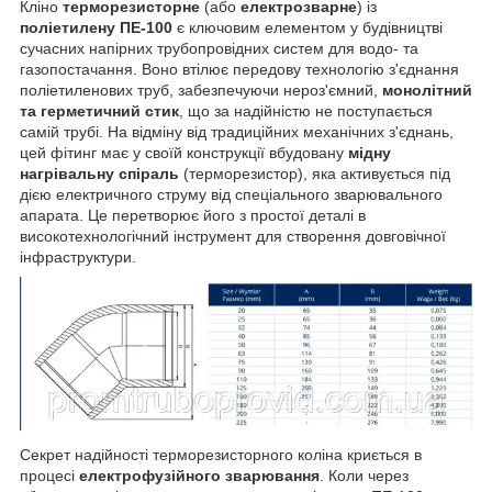
Кліно
терморезисторне
(або
електрозварне
) із
поліетилену ПЕ-100
є ключовим елементом у будівництві
сучасних напірних трубопровідних систем для водо- та
газопостачання. Воно втілює передову технологію з'єднання
поліетиленових труб, забезпечуючи нероз'ємний,
монолітний
та герметичний стик
, що за надійністю не поступається
самій трубі. На відміну від традиційних механічних з'єднань,
цей фітинг має у своїй конструкції вбудовану
мідну
нагрівальну спіраль
(терморезистор), яка активується під
дією електричного струму від спеціального зварювального
апарата. Це перетворює його з простої деталі в
високотехнологічний інструмент для створення довговічної
інфраструктури.
Секрет надійності терморезисторного коліна криється в
процесі
електрофузійного зварювання
. Коли через