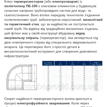
Кліно
терморезисторне
(або
електрозварне
) із
поліетилену ПЕ-100
є ключовим елементом у будівництві
сучасних напірних трубопровідних систем для водо- та
газопостачання. Воно втілює передову технологію з'єднання
поліетиленових труб, забезпечуючи нероз'ємний,
монолітний
та герметичний стик
, що за надійністю не поступається
самій трубі. На відміну від традиційних механічних з'єднань,
цей фітинг має у своїй конструкції вбудовану
мідну
нагрівальну спіраль
(терморезистор), яка активується під
дією електричного струму від спеціального зварювального
апарата. Це перетворює його з простої деталі в
високотехнологічний інструмент для створення довговічної
інфраструктури.
Секрет надійності терморезисторного коліна криється в
процесі
електрофузійного зварювання
. Коли через