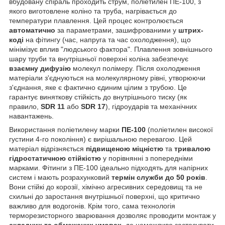
вбудовану спіраль проходить струм, поліетилен ПЕ-100, з
якого виготовлене коліно та труба, нагрівається до
температури плавлення. Цей процес контролюється
автоматично
за параметрами, зашифрованими у
штрих-
коді
на фітингу (час, напруга та час охолодження), що
мінімізує вплив "людського фактора". Плавлення зовнішнього
шару труби та внутрішньої поверхні коліна забезпечує
взаємну дифузію
молекул полімеру. Після охолодження
матеріали з'єднуються на молекулярному рівні, утворюючи
з'єднання, яке є фактично єдиним цілим з трубою. Це
гарантує виняткову стійкість до внутрішнього тиску (як
правило,
SDR 11
або
SDR 17
), гідроударів та механічних
навантажень.
Використання поліетилену марки
ПЕ-100
(поліетилен високої
густини 4-го покоління) є вирішальною перевагою. Цей
матеріал відрізняється
підвищеною міцністю
та
тривалою
гідростатичною стійкістю
у порівнянні з попередніми
марками. Фітинги з ПЕ-100 ідеально підходять для напірних
систем і мають розрахунковий
термін служби до 50 років
.
Вони стійкі до корозії, хімічно агресивних середовищ та не
схильні до заростання внутрішньої поверхні, що критично
важливо для водогонів. Крім того, сама технологія
терморезисторного зварювання дозволяє проводити монтаж у
складних та обмежених умовах
, де неможливо застосувати