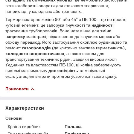
великогабаритні апарати для стикового зварювання,
наприклад, у колодязях або траншеях.
Терморезисторне коліно 90° або 45° з ПЕ-100 – це не просто
кутовий елемент; це запорука
гнучкості
та
надійності
трасування трубопроводів. Воно незамінне для
зміни
напрямку
магістралі, підключення до існуючих мереж або
обходу перешкод. Його застосування охоплює будівництво та
ремонт:
газопроводів
(де критично важлива герметичність),
холодного водопостачання
, а також систем для
транспортування технічних рідин. Завдяки високій якості
з'єднання та властивостям ПЕ-100, ці коліна забезпечують
системі максимальну
довговічність
та мінімальні
експлуатаційні витрати протягом усього життєвого циклу.
Приховати
Характеристики
Основні
Країна виробник
Польща
Тип матеріалу труби
Поліетилен