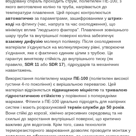
вбудовану спіраль проходить струм, поліетилен ПЕ-100, з
якого виготовлене коліно та труба, нагрівається до
температури плавлення. Цей процес контролюється
автоматично
за параметрами, зашифрованими у
штрих-
коді
на фітингу (час, напруга та час охолодження), що
мінімізує вплив "людського фактора". Плавлення зовнішнього
шару труби та внутрішньої поверхні коліна забезпечує
взаємну дифузію
молекул полімеру. Після охолодження
матеріали з'єднуються на молекулярному рівні, утворюючи
з'єднання, яке є фактично єдиним цілим з трубою. Це
гарантує виняткову стійкість до внутрішнього тиску (як
правило,
SDR 11
або
SDR 17
), гідроударів та механічних
навантажень.
Використання поліетилену марки
ПЕ-100
(поліетилен високої
густини 4-го покоління) є вирішальною перевагою. Цей
матеріал відрізняється
підвищеною міцністю
та
тривалою
гідростатичною стійкістю
у порівнянні з попередніми
марками. Фітинги з ПЕ-100 ідеально підходять для напірних
систем і мають розрахунковий
термін служби до 50 років
.
Вони стійкі до корозії, хімічно агресивних середовищ та не
схильні до заростання внутрішньої поверхні, що критично
важливо для водогонів. Крім того, сама технологія
терморезисторного зварювання дозволяє проводити монтаж у
складних та обмежених умовах
, де неможливо застосувати