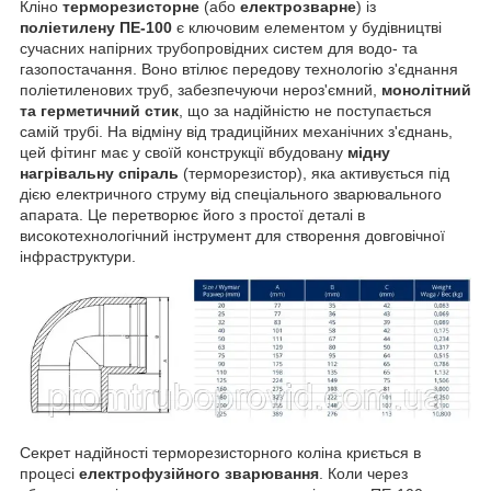
Кліно
терморезисторне
(або
електрозварне
) із
поліетилену ПЕ-100
є ключовим елементом у будівництві
сучасних напірних трубопровідних систем для водо- та
газопостачання. Воно втілює передову технологію з'єднання
поліетиленових труб, забезпечуючи нероз'ємний,
монолітний
та герметичний стик
, що за надійністю не поступається
самій трубі. На відміну від традиційних механічних з'єднань,
цей фітинг має у своїй конструкції вбудовану
мідну
нагрівальну спіраль
(терморезистор), яка активується під
дією електричного струму від спеціального зварювального
апарата. Це перетворює його з простої деталі в
високотехнологічний інструмент для створення довговічної
інфраструктури.
Секрет надійності терморезисторного коліна криється в
процесі
електрофузійного зварювання
. Коли через