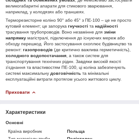
великогабаритні апарати для стикового зварювання,
наприклад, у колодязях або траншеях.
Терморезисторне коліно 90° або 45° з ПЕ-100 – це не просто
кутовий елемент; це запорука
гнучкості
та
надійності
трасування трубопроводів. Воно незамінне для
зміни
напрямку
магістралі, підключення до існуючих мереж або
обходу перешкод. Його застосування охоплює будівництво та
ремонт:
газопроводів
(де критично важлива герметичність),
холодного водопостачання
, а також систем для
транспортування технічних рідин. Завдяки високій якості
з'єднання та властивостям ПЕ-100, ці коліна забезпечують
системі максимальну
довговічність
та мінімальні
експлуатаційні витрати протягом усього життєвого циклу.
Приховати
Характеристики
Основні
Країна виробник
Польща
Тип матеріалу труби
Поліетилен