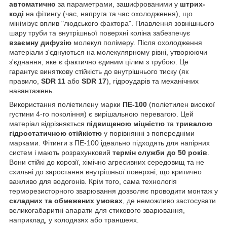
автоматично
за параметрами, зашифрованими у
штрих-
коді
на фітингу (час, напруга та час охолодження), що
мінімізує вплив "людського фактора". Плавлення зовнішнього
шару труби та внутрішньої поверхні коліна забезпечує
взаємну дифузію
молекул полімеру. Після охолодження
матеріали з'єднуються на молекулярному рівні, утворюючи
з'єднання, яке є фактично єдиним цілим з трубою. Це
гарантує виняткову стійкість до внутрішнього тиску (як
правило,
SDR 11
або
SDR 17
), гідроударів та механічних
навантажень.
Використання поліетилену марки
ПЕ-100
(поліетилен високої
густини 4-го покоління) є вирішальною перевагою. Цей
матеріал відрізняється
підвищеною міцністю
та
тривалою
гідростатичною стійкістю
у порівнянні з попередніми
марками. Фітинги з ПЕ-100 ідеально підходять для напірних
систем і мають розрахунковий
термін служби до 50 років
.
Вони стійкі до корозії, хімічно агресивних середовищ та не
схильні до заростання внутрішньої поверхні, що критично
важливо для водогонів. Крім того, сама технологія
терморезисторного зварювання дозволяє проводити монтаж у
складних та обмежених умовах
, де неможливо застосувати
великогабаритні апарати для стикового зварювання,
наприклад, у колодязях або траншеях.