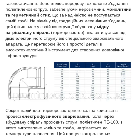
газопостачання. Воно втілює передову технологію з'єднання
поліетиленових труб, забезпечуючи нероз'ємний,
монолітний
та герметичний стик
, що за надійністю не поступається
самій трубі. На відміну від традиційних механічних з'єднань,
цей фітинг має у своїй конструкції вбудовану
мідну
нагрівальну спіраль
(терморезистор), яка активується під
дією електричного струму від спеціального зварювального
апарата. Це перетворює його з простої деталі в
високотехнологічний інструмент для створення довговічної
інфраструктури.
Секрет надійності терморезисторного коліна криється в
процесі
електрофузійного зварювання
. Коли через
вбудовану спіраль проходить струм, поліетилен ПЕ-100, з
якого виготовлене коліно та труба, нагрівається до
температури плавлення. Цей процес контролюється