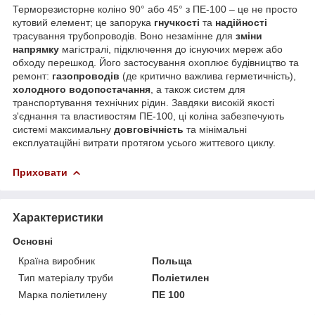
Терморезисторне коліно 90° або 45° з ПЕ-100 – це не просто
кутовий елемент; це запорука
гнучкості
та
надійності
трасування трубопроводів. Воно незамінне для
зміни
напрямку
магістралі, підключення до існуючих мереж або
обходу перешкод. Його застосування охоплює будівництво та
ремонт:
газопроводів
(де критично важлива герметичність),
холодного водопостачання
, а також систем для
транспортування технічних рідин. Завдяки високій якості
з'єднання та властивостям ПЕ-100, ці коліна забезпечують
системі максимальну
довговічність
та мінімальні
експлуатаційні витрати протягом усього життєвого циклу.
Приховати
Характеристики
Основні
Країна виробник
Польща
Тип матеріалу труби
Поліетилен
Марка поліетилену
ПЕ 100