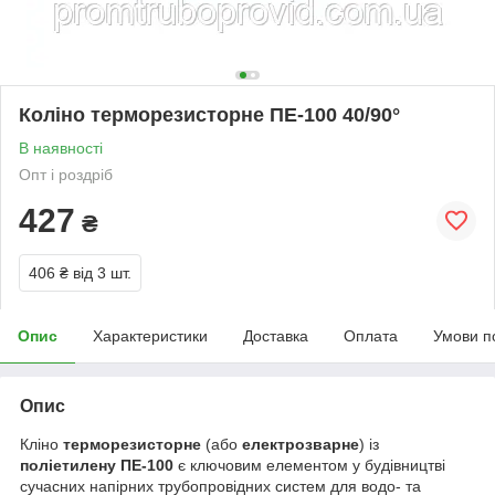
Коліно терморезисторне ПЕ-100 40/90°
В наявності
Опт і роздріб
427
₴
406 ₴
від 3 шт.
Опис
Характеристики
Доставка
Оплата
Умови п
Опис
Кліно
терморезисторне
(або
електрозварне
) із
поліетилену ПЕ-100
є ключовим елементом у будівництві
сучасних напірних трубопровідних систем для водо- та