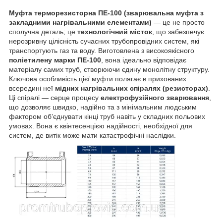
Муфта терморезисторна ПЕ-100 (зварювальна муфта з
закладними нагрівальними елементами)
— це не просто
сполучна деталь; це
технологічний місток
, що забезпечує
нерозривну цілісність сучасних трубопровідних систем, які
транспортують газ та воду. Виготовлена з високоякісного
поліетилену марки ПЕ-100
, вона ідеально відповідає
матеріалу самих труб, створюючи єдину монолітну структуру.
Ключова особливість цієї муфти полягає в прихованих
всередині неї
мідних нагрівальних спіралях (резисторах)
.
Ці спіралі — серце процесу
електрофузійного зварювання
,
що дозволяє швидко, надійно та з мінімальним людським
фактором об’єднувати кінці труб навіть у складних польових
умовах. Вона є квінтесенцією надійності, необхідної для
систем, де витік може мати катастрофічні наслідки.