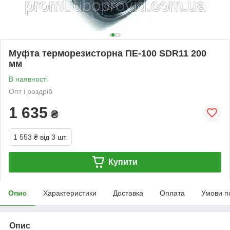
Муфта терморезисторна ПЕ-100 SDR11 200
мм
В наявності
Опт і роздріб
1 635
₴
1 553 ₴
від 3 шт.
Купити
Опис
Характеристики
Доставка
Оплата
Умови п
Опис