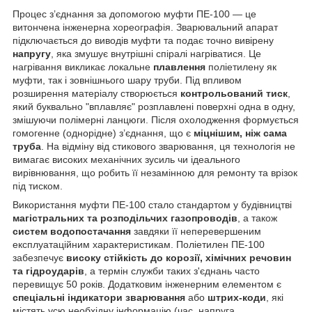
Процес з’єднання за допомогою муфти ПЕ-100 — це
витончена інженерна хореографія. Зварювальний апарат
підключається до виводів муфти та подає точно вивірену
напругу
, яка змушує внутрішні спіралі нагріватися. Це
нагрівання викликає локальне
плавлення
поліетилену як
муфти, так і зовнішнього шару труби. Під впливом
розширення матеріалу створюється
контрольований тиск
,
який буквально "вплавляє" розплавлені поверхні одна в одну,
змішуючи полімерні ланцюги. Після охолодження формується
гомогенне (однорідне) з’єднання, що є
міцнішим, ніж сама
труба
. На відміну від стикового зварювання, ця технологія не
вимагає високих механічних зусиль чи ідеального
вирівнювання, що робить її незамінною для ремонту та врізок
під тиском.
Використання муфти ПЕ-100 стало стандартом у будівництві
магістральних та розподільчих газопроводів
, а також
систем водопостачання
завдяки її неперевершеним
експлуатаційним характеристикам. Поліетилен ПЕ-100
забезпечує
високу стійкість до корозії, хімічних речовин
та гідроударів
, а термін служби таких з'єднань часто
перевищує 50 років. Додатковим інженерним елементом є
спеціальні індикатори зварювання
або
штрих-коди
, які
містять усю необхідну інформацію (час, напруга,