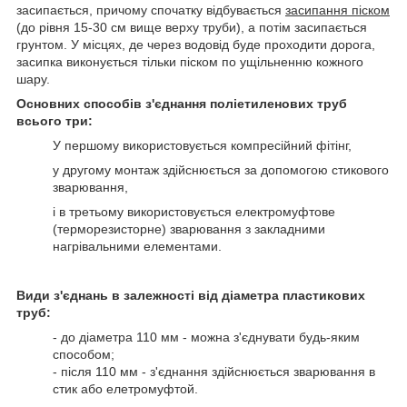
засипається, причому спочатку відбувається
засипання піском
(до рівня 15-30 см вище верху труби), а потім засипається
грунтом. У місцях, де через водовід буде проходити дорога,
засипка виконується тільки піском по ущільненню кожного
шару.
Основних способів з'єднання поліетиленових труб
всього три:
У першому використовується компресійний фітінг,
у другому монтаж здійснюється за допомогою стикового
зварювання,
і в третьому використовується електромуфтове
(терморезисторне) зварювання з закладними
нагрівальними елементами.
Види з'єднань в залежності від діаметра пластикових
труб:
- до діаметра 110 мм - можна з'єднувати будь-яким
способом;
- після 110 мм - з'єднання здійснюється зварювання в
стик або елетромуфтой.