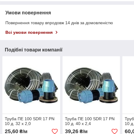
Умови повернення
Повернення товару впродовж 14 днів за домовленістю
Всі умови повернення
Подібні товари компанії
Труба ПЕ 100 SDR 17 PN
Труба ПЕ 100 SDR 17 PN
Труб
10 д. 32 х 2,0
10 д. 40 х 2,4
10 д
25,60
39,26
60,
₴/м
₴/м