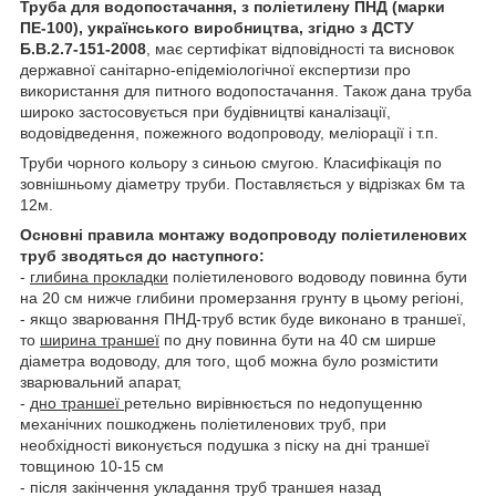
Труба для водопостачання, з поліетилену ПНД (марки
ПЕ-100), українського виробництва, згідно з ДСТУ
Б.В.2.7-151-2008
, має сертифікат відповідності та висновок
державної санітарно-епідеміологічної експертизи про
використання для питного водопостачання. Також дана труба
широко застосовується при будівництві каналізації,
водовідведення, пожежного водопроводу, меліорації і т.п.
Труби чорного кольору з синьою смугою. Класифікація по
зовнішньому діаметру труби. Поставляється у відрізках 6м та
12м.
Основні правила монтажу водопроводу поліетиленових
труб зводяться до наступного:
-
глибина прокладки
поліетиленового водоводу повинна бути
на 20 см нижче глибини промерзання грунту в цьому регіоні,
- якщо зварювання ПНД-труб встик буде виконано в траншеї,
то
ширина траншеї
по дну повинна бути на 40 см ширше
діаметра водоводу, для того, щоб можна було розмістити
зварювальний апарат,
-
дно траншеї
ретельно вирівнюється по недопущенню
механічних пошкоджень поліетиленових труб, при
необхідності виконується подушка з піску на дні траншеї
товщиною 10-15 см
- після закінчення укладання труб траншея назад