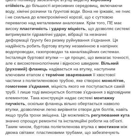
стійкість
до більшості агресивних середовищ, включаючи
воду, хімічні розчини та ґрунтові води. Вона не іржавіє, не гниє
і не схильна до електрохімічної корозії, що є суттєвою
перевагою над металевими аналогами. Крім того, ПЕ має
високу
пластичність
і
ударну міцність
, що дозволяє системі
витримувати гідравлічні удари, вібрації та незначні
деформації ґрунту без ризику руйнування з'єднання. Ця
надійність робить буртову втулку незамінною в напірних
водопроводах, газопроводах та каналізаційних системах.
Інсталяція буртової втулки — це процес, що вимагає точності,
але є високотехнологічним і відносно швидким.
Вільний
(рухомий) фланець
надівається на втулку, наступним
ключовим етапом є
термічне зварювання
її хвостової
частини з поліетиленовою трубою, яке створює
монолітне,
гомогенне з'єднання
, міцність якого не поступається самій
трубі. І лише тоді виконується болтове з'єднання з відповідним
елементом. Така конструкція надає системі
монтажну
гнучкість
, оскільки фланець вільно обертається навколо
втулки, дозволяючи легко вирівняти отвори для болтів, навіть
якщо труба трохи зміщена. Ця можливість
регулювання кута
значно спрощує ремонтні та інсталяційні роботи на об'єкті.
Таким чином, буртова поліетиленова втулка є
мостиком
між
двома світами: пластиковими трубами, що забезпечують