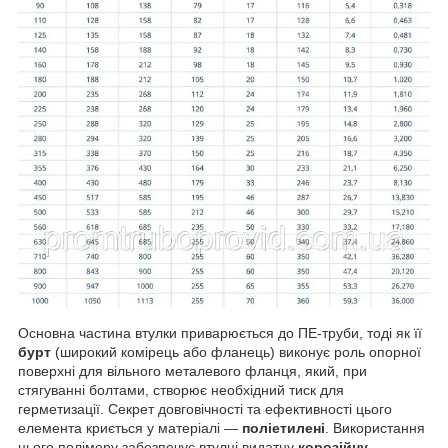
Основна частина втулки приварюється до ПЕ-труби, тоді як її
бурт
(широкий комірець або фланець) виконує роль опорної
поверхні для вільного металевого фланця, який, при
стягуванні болтами, створює необхідний тиск для
герметизації. Секрет довговічності та ефективності цього
елемента криється у матеріалі —
поліетилені
. Використання
цього полімеру забезпечує втулці видатну
корозійну