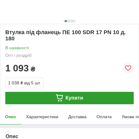
Втулка під фланець ПЕ 100 SDR 17 PN 10 д.
180
В наявності
Опт і роздріб
1 093
₴
1 038 ₴
від 5 шт.
Купити
Опис
Характеристики
Доставка
Оплата
Умови п
Опис