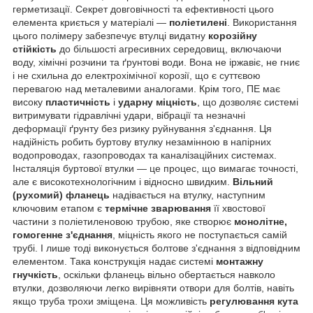
герметизації. Секрет довговічності та ефективності цього
елемента криється у матеріалі —
поліетилені
. Використання
цього полімеру забезпечує втулці видатну
корозійну
стійкість
до більшості агресивних середовищ, включаючи
воду, хімічні розчини та ґрунтові води. Вона не іржавіє, не гниє
і не схильна до електрохімічної корозії, що є суттєвою
перевагою над металевими аналогами. Крім того, ПЕ має
високу
пластичність
і
ударну міцність
, що дозволяє системі
витримувати гідравлічні удари, вібрації та незначні
деформації ґрунту без ризику руйнування з'єднання. Ця
надійність робить буртову втулку незамінною в напірних
водопроводах, газопроводах та каналізаційних системах.
Інсталяція буртової втулки — це процес, що вимагає точності,
але є високотехнологічним і відносно швидким.
Вільний
(рухомий) фланець
надівається на втулку, наступним
ключовим етапом є
термічне зварювання
її хвостової
частини з поліетиленовою трубою, яке створює
монолітне,
гомогенне з'єднання
, міцність якого не поступається самій
трубі. І лише тоді виконується болтове з'єднання з відповідним
елементом. Така конструкція надає системі
монтажну
гнучкість
, оскільки фланець вільно обертається навколо
втулки, дозволяючи легко вирівняти отвори для болтів, навіть
якщо труба трохи зміщена. Ця можливість
регулювання кута