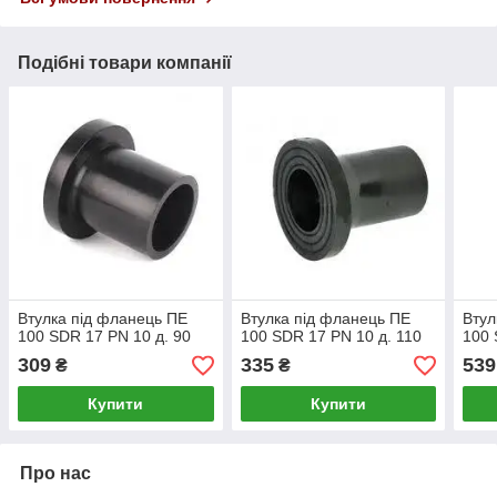
Подібні товари компанії
Втулка під фланець ПЕ
Втулка під фланець ПЕ
Втул
100 SDR 17 PN 10 д. 90
100 SDR 17 PN 10 д. 110
100 
309
335
539
₴
₴
Купити
Купити
Про нас