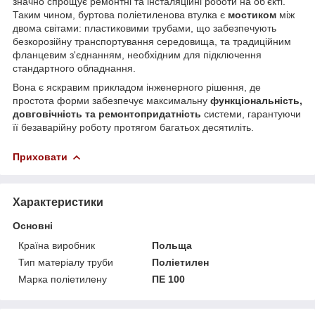
значно спрощує ремонтні та інсталяційні роботи на об'єкті.
Таким чином, буртова поліетиленова втулка є
мостиком
між
двома світами: пластиковими трубами, що забезпечують
безкорозійну транспортування середовища, та традиційним
фланцевим з'єднанням, необхідним для підключення
стандартного обладнання.
Вона є яскравим прикладом інженерного рішення, де
простота форми забезпечує максимальну
функціональність,
довговічність та ремонтопридатність
системи, гарантуючи
її безаварійну роботу протягом багатьох десятиліть.
Приховати
Характеристики
Основні
Країна виробник
Польща
Тип матеріалу труби
Поліетилен
Марка поліетилену
ПЕ 100