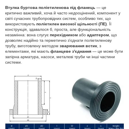
Втулка буртова поліетиленова під фланець
— це
критично важливий, хоча й часто недооцінений, компонент у
світі сучасних трубопровідних систем, особливо тих, що
використовують
поліетилен високої щільності (ПЕ)
. Її
конструкція, здавалося б, проста, але функціональність
незамінна: вона слугує
перехідником
або
адаптером
, що
дозволяє надійно та герметично з'єднати поліетиленову
трубу, виготовлену методом
зварювання встик
, з
елементами, які мають
фланцеве з'єднання
— це може бути
запірна арматура, насоси, металеві труби чи інші частини
системи.