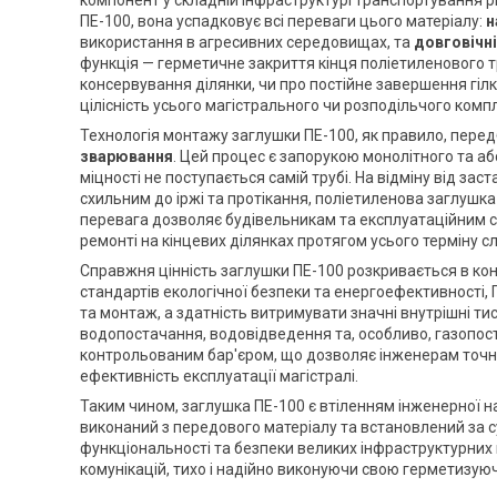
ПЕ-100, вона успадковує всі переваги цього матеріалу:
н
використання в агресивних середовищах, та
довговічн
функція — герметичне закриття кінця поліетиленового т
консервування ділянки, чи про постійне завершення гілк
цілісність усього магістрального чи розподільчого комп
Технологія монтажу заглушки ПЕ-100, як правило, пере
зварювання
. Цей процес є запорукою монолітного та а
міцності не поступається самій трубі. На відміну від за
схильним до іржі та протікання, поліетиленова заглушка
перевага дозволяє будівельникам та експлуатаційним с
ремонті на кінцевих ділянках протягом усього терміну 
Справжня цінність заглушки ПЕ-100 розкривається в кон
стандартів екологічної безпеки та енергоефективності, 
та монтаж, а здатність витримувати значні внутрішні т
водопостачання, водовідведення та, особливо, газопос
контрольованим бар'єром, що дозволяє інженерам точ
ефективність експлуатації магістралі.
Таким чином, заглушка ПЕ-100 є втіленням інженерної н
виконаний з передового матеріалу та встановлений за с
функціональності та безпеки великих інфраструктурних 
комунікацій, тихо і надійно виконуючи свою герметизуюч