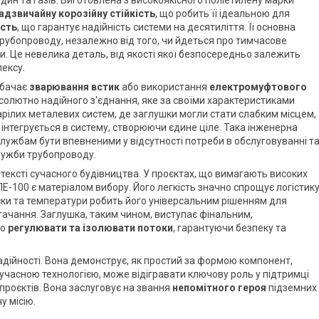
адзвичайну корозійну стійкість
, що робить її ідеальною для
ість
, що гарантує надійність системи на десятиліття. Її основна
рубопроводу, незалежно від того, чи йдеться про тимчасове
и. Це невелика деталь, від якості якої безпосередньо залежить
лексу.
дбачає
зварювання встик
або використання
електромуфтового
бсолютно надійного з'єднання, яке за своїми характеристиками
старілих металевих систем, де заглушки могли стати слабким місцем,
 інтегрується в систему, створюючи єдине ціле. Така інженерна
лужбам бути впевненими у відсутності потреби в обслуговуванні т
служби трубопроводу.
тексті сучасного будівництва. У проєктах, що вимагають високих
ПЕ-100 є матеріалом вибору. Його легкість значно спрощує логістик
иски та температури робить його універсальним рішенням для
тачання. Заглушка, таким чином, виступає фінальним,
но
регулювати та ізолювати потоки
, гарантуючи безпеку та
адійності. Вона демонструє, як простий за формою компонент,
учасною технологією, може відігравати ключову роль у підтримці
проєктів. Вона заслуговує на звання
непомітного героя
підземних
у місію.