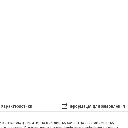
Характеристики
Інформація для замовлення
й ковпачок; це критично важливий, хоча й часто непомітний,
дин та газів. Виготовлена з високоякісного поліетилену марки