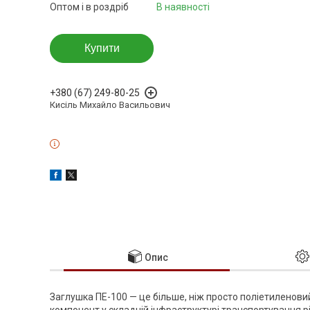
Оптом і в роздріб
В наявності
Купити
+380 (67) 249-80-25
Кисіль Михайло Васильович
Опис
Заглушка ПЕ-100 — це більше, ніж просто поліетиленови
компонент у складній інфраструктурі транспортування рі