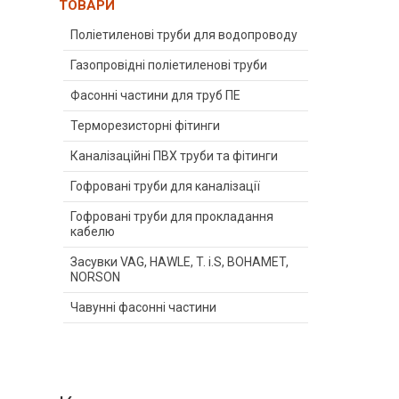
ТОВАРИ
Поліетиленові труби для водопроводу
Газопровідні поліетиленові труби
Фасонні частини для труб ПЕ
Терморезисторні фітинги
Каналізаційні ПВХ труби та фітинги
Гофровані труби для каналізації
Гофровані труби для прокладання
кабелю
Засувки VAG, HAWLE, T. i.S, BOHAMET,
NORSON
Чавунні фасонні частини