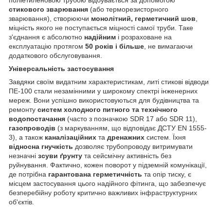
стикового зварювання
(або терморезисторного
зварювання), створюючи
монолітний, герметичний шов
,
міцність якого не поступається міцності самої труби. Таке
з'єднання є абсолютно
надійним
і розраховане на
експлуатацію протягом
50 років і більше
, не вимагаючи
додаткового обслуговування.
Універсальність застосування
Завдяки своїм видатним характеристикам, литі стикові відводи
ПЕ-100 стали незамінними у широкому спектрі інженерних
мереж. Вони успішно використовуються для будівництва та
ремонту
систем холодного питного та технічного
водопостачання
(часто з позначкою SDR 17 або SDR 11),
газопроводів
(з маркуванням, що відповідає ДСТУ EN 1555-
3), а також
каналізаційних
та
дренажних
систем. Їхня
відносна гнучкість
дозволяє трубопроводу витримувати
незначні
зсуви ґрунту
та сейсмічну активність без
руйнування. Фактично, кожен поворот у підземній комунікації,
де потрібна
гарантована герметичність
та опір тиску, є
місцем застосування цього надійного фітинга, що забезпечує
безперебійну роботу критично важливих інфраструктурних
об'єктів.