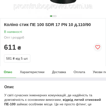
Коліно стик ПЕ 100 SDR 17 PN 10 д.110/90
В наявності
Опт і роздріб
611
₴
581 ₴
від 5 шт.
Опис
Характеристики
Доставка
Оплата
Умови п
Опис
У світі сучасних інженерних комунікацій, де надійність та
довговічність є основними вимогами,
відвід литий стиковий
ПЕ-100
займає особливе місце. Це не просто фітинг; це