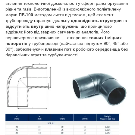
втілення технологічної досконалості у сфері транспортування
рідин та газів. Виготовлений із високоякісного поліетилену
марки
ПЕ-100
методом лиття під тиском, цей елемент
трубопроводу гарантує ідеальну
однорідність структури
та
відсутність внутрішніх напружень
, що принципово
відрізняє його від зварних сегментних аналогів. Його
першочергове призначення — створення
точних і міцних
поворотів
у трубопроводі (найчастіше під кутом 90°, 45° або
30°), забезпечуючи
плавний потік
робочого середовища без
гідравлічних втрат та турбулентності.