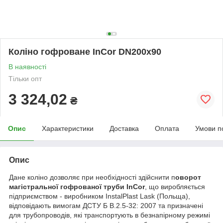
Коліно гофроване InCor DN200х90
В наявності
Тільки опт
3 324,02
₴
Опис
Характеристики
Доставка
Оплата
Умови п
Опис
Дане коліно дозволяє при необхідності здійснити п
оворот
магістральної гофрованої труби InCor
, що виробляється
підприємством - виробником InstalPlast Lask (Польща),
відповідають вимогам ДСТУ Б В.2.5-32: 2007 та призначені
для трубопроводів, які транспортують в безнапірному режимі