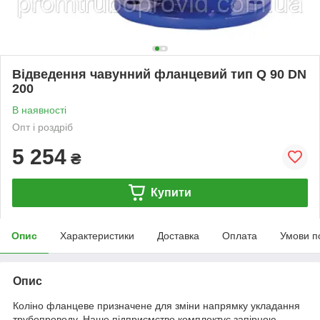
Відведення чавунний фланцевий тип Q 90 DN
200
В наявності
Опт і роздріб
5 254
₴
Купити
Опис
Характеристики
Доставка
Оплата
Умови п
Опис
Коліно фланцеве призначене для зміни напрямку укладання
трубопроводу. Наше підприємство комплектує запірною