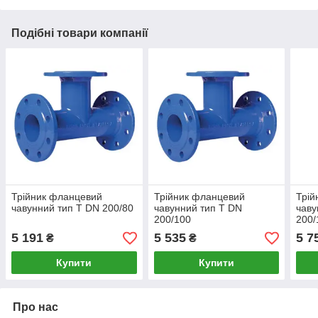
Подібні товари компанії
Трійник фланцевий
Трійник фланцевий
Трій
чавунний тип T DN 200/80
чавунний тип T DN
чаву
200/100
200/
5 191
5 535
5 7
₴
₴
Купити
Купити
Про нас